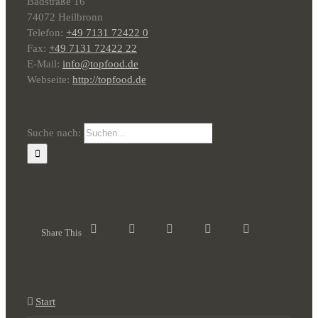
Badstraße 16
74072 Heilbronn
Telefon:
+49 7131 72422 0
Fax:
+49 7131 72422 22
E-Mail:
info@topfood.de
Webseite:
http://topfood.de
Suche nach:
Share This
Start