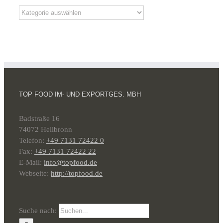
TOP FOOD IM- UND EXPORTGES. MBH
Badstraße 16
74072 Heilbronn
Telefon:
+49 7131 72422 0
Fax:
+49 7131 72422 22
E-Mail:
info@topfood.de
Webseite:
http://topfood.de
Suche nach: