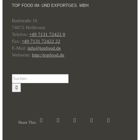
TOP FOOD IM- UND EXPORTGES. MBH
Badstraße 16
74072 Heilbronn
Telefon:
+49 7131 72422 0
Fax:
+49 7131 72422 22
E-Mail:
info@topfood.de
Webseite:
http://topfood.de
Suche
nach:
Share This