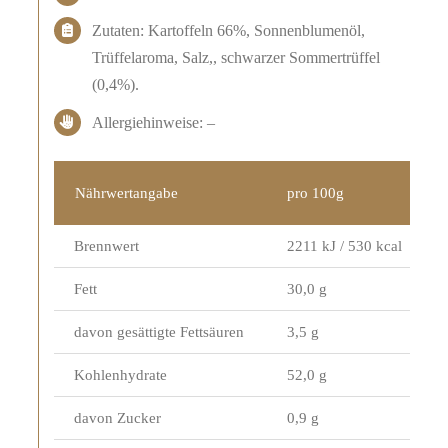
Zutaten: Kartoffeln 66%, Sonnenblumenöl,
Trüffelaroma, Salz,, schwarzer Sommertrüffel
(0,4%).
Allergiehinweise: –
Nährwertangabe
pro 100g
Brennwert
2211 kJ / 530 kcal
Fett
30,0 g
davon gesättigte Fettsäuren
3,5 g
Kohlenhydrate
52,0 g
davon Zucker
0,9 g