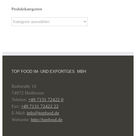
Produktkategorien
TOP FOOD IM- UND EXPORTGES. MBH
Badstraße 16
74072 Heilbronn
Telefon:
+49 7131 72422 0
Fax:
+49 7131 72422 22
E-Mail:
info@topfood.de
Webseite:
http://topfood.de