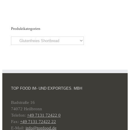
Produktkategorien
TOP FOOD IM- UND EXPORTGES. MBH
Badstraße 16
74072 Heilbronn
Telefon:
+49 7131 72422 0
Fax:
+49 7131 72422 22
E-Mail:
info@topfood.de