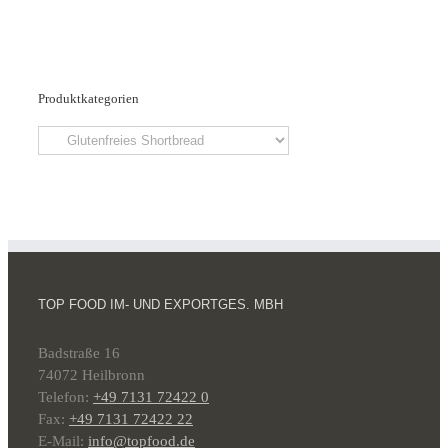
Produktkategorien
TOP FOOD IM- UND EXPORTGES. MBH
Badstraße 16
74072 Heilbronn
Telefon:
+49 7131 72422 0
Fax:
+49 7131 72422 22
E-Mail:
info@topfood.de