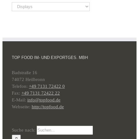
TOP FOOD IM- UND EXPORTGES. MBH
Badstraße 16
74072 Heilbronn
Telefon:
+49 7131 72422 0
Fax:
+49 7131 72422 22
E-Mail:
info@topfood.de
Webseite:
http://topfood.de
Suche nach: