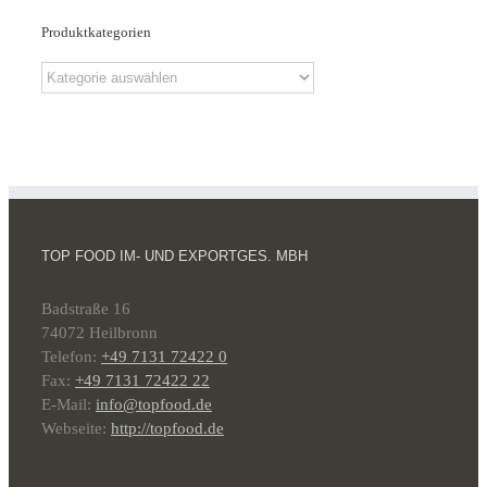
Produktkategorien
TOP FOOD IM- UND EXPORTGES. MBH
Badstraße 16
74072 Heilbronn
Telefon:
+49 7131 72422 0
Fax:
+49 7131 72422 22
E-Mail:
info@topfood.de
Webseite:
http://topfood.de